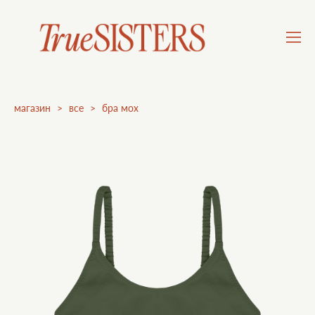
магазин
>
все
>
бра мох