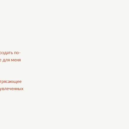
оздать по-
е для меня
отрясающее
 увлеченных