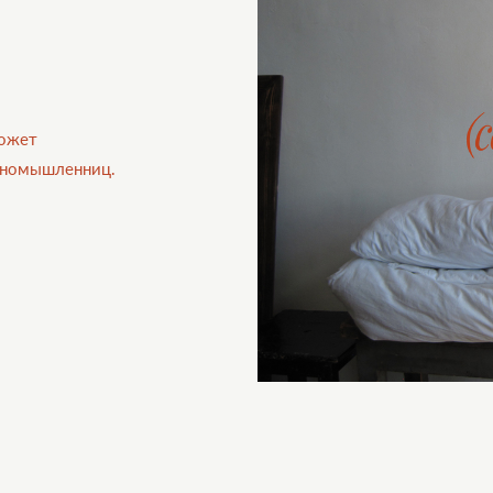
может
диномышленниц.